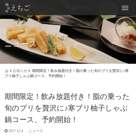
Toggl
naviga
ニュース
お知らせ
期間限定！飲み放題付き！脂の乗った旬のブリを贅沢に♪寒
ブリ柚子しゃぶ鍋コース、予約開始！
期間限定！飲み放題付き！脂の乗った
旬のブリを贅沢に♪寒ブリ柚子しゃぶ
鍋コース、予約開始！
2017.12.4
ニュース