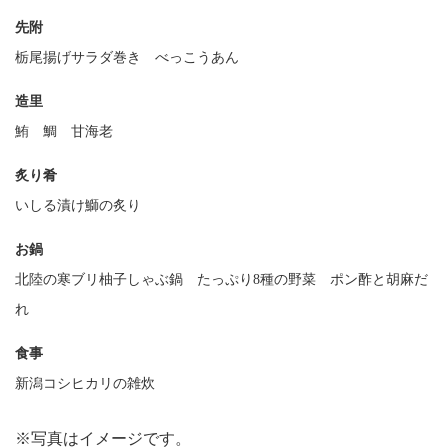
先附
栃尾揚げサラダ巻き べっこうあん
造里
鮪 鯛 甘海老
炙り肴
いしる漬け鰤の炙り
お鍋
北陸の寒ブリ柚子しゃぶ鍋 たっぷり8種の野菜 ポン酢と胡麻だ
れ
食事
新潟コシヒカリの雑炊
※写真はイメージです。