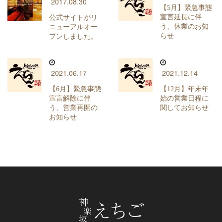
2017.08.30
【5月】緊急事態
宣言延長に伴
公式サイトがリ
う、休業のお知
ニューアルオー
らせ
プンしました。
2021.06.17
2021.12.14
【6月】緊急事態
【12月】年末年
宣言解除に伴
始の営業日程に
う、営業再開の
関してお知らせ
お知らせ