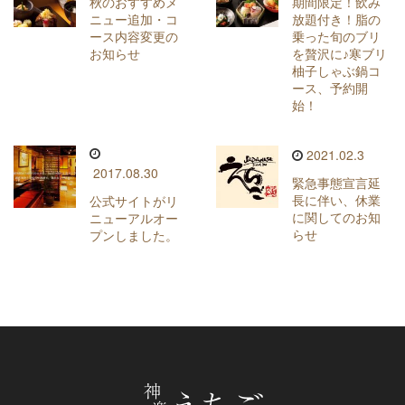
秋のおすすめメ
期間限定！飲み
ニュー追加・コ
放題付き！脂の
ース内容変更の
乗った旬のブリ
お知らせ
を贅沢に♪寒ブリ
柚子しゃぶ鍋コ
ース、予約開
始！
2021.02.3
2017.08.30
緊急事態宣言延
長に伴い、休業
公式サイトがリ
に関してのお知
ニューアルオー
らせ
プンしました。